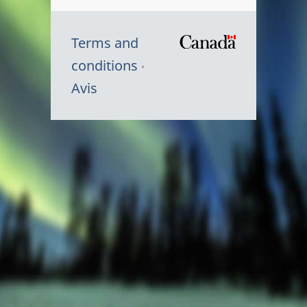
Terms and
/
conditions
Symbole
Avis
du
gouvernem
du
Canada