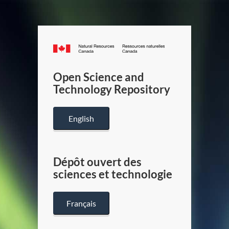
Canada.ca
/
Gouverneme
Open Science and
du
Technology Repository
Canada
English
Dépôt ouvert des
sciences et technologie
Français