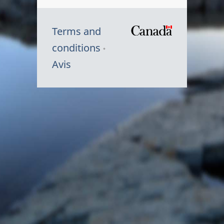
Terms and
/
conditions
Symbole
Avis
du
gouvernem
du
Canada