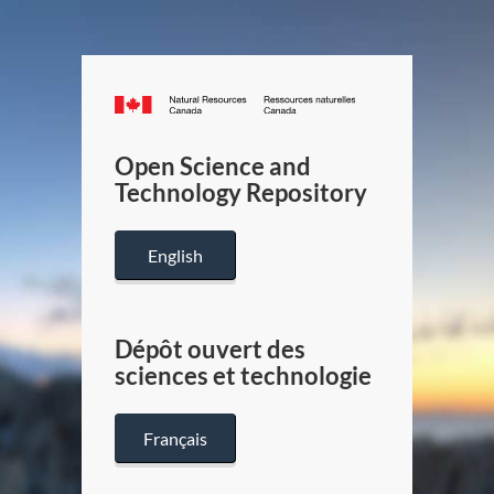
Canada.ca
/
Gouverneme
Open Science and
du
Technology Repository
Canada
English
Dépôt ouvert des
sciences et technologie
Français