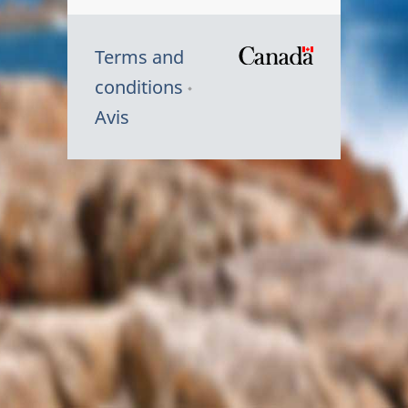
Terms and
/
conditions
Symbole
Avis
du
gouvernem
du
Canada