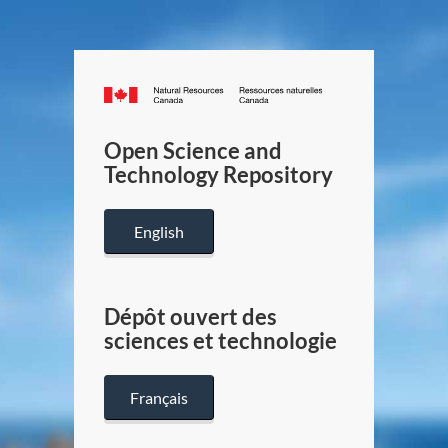
Canada.ca
/
Gouverneme
Open Science and
du
Technology Repository
Canada
English
Dépôt ouvert des
sciences et technologie
Français