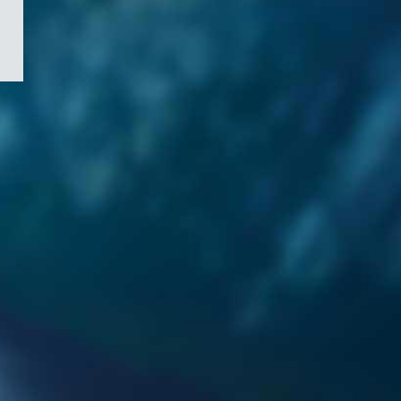
/
Symbole
du
gouvernement
du
Canada