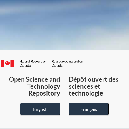
Canada.ca
/
Gouvernement
Open Science and
Dépôt ouvert des
du
Technology
sciences et
Canada
Repository
technologie
English
Français