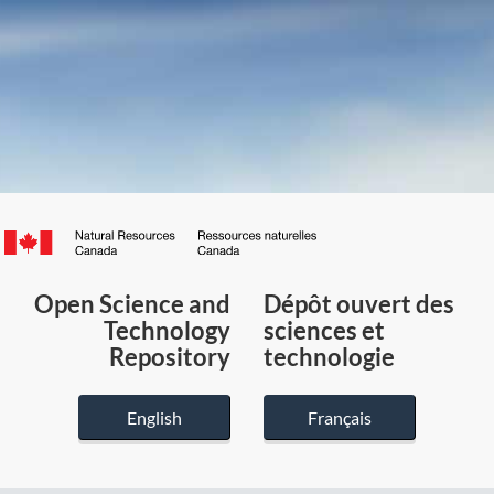
Canada.ca
/
Gouvernement
Open Science and
Dépôt ouvert des
du
Technology
sciences et
Canada
Repository
technologie
English
Français