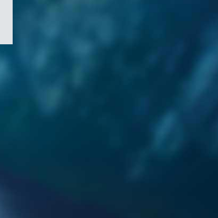
/
Symbole
du
gouvernement
du
Canada