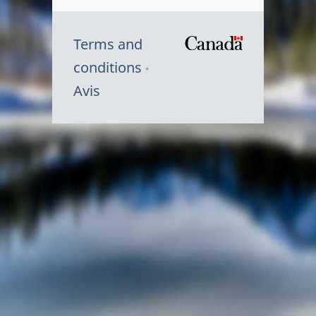
Terms and
/
conditions
Symbole
Avis
du
gouvernem
du
Canada