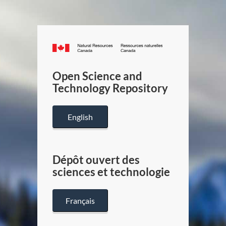
Canada.ca
/
Gouverneme
Open Science and
du
Technology Repository
Canada
English
Dépôt ouvert des
sciences et technologie
Français