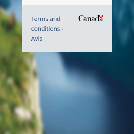
Terms and
/
conditions
Symbole
Avis
du
gouvernem
du
Canada