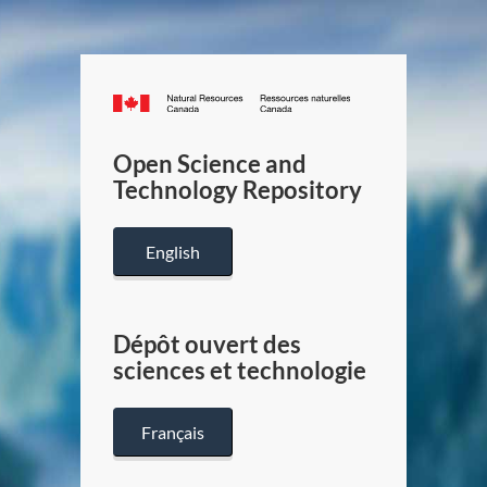
Canada.ca
/
Gouverneme
Open Science and
du
Technology Repository
Canada
English
Dépôt ouvert des
sciences et technologie
Français