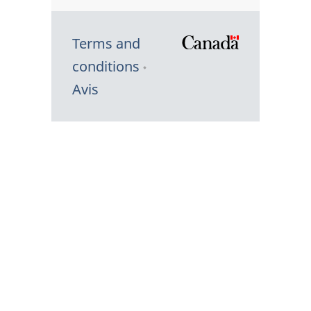
Terms and
/
conditions
Symbole
Avis
du
gouvernem
du
Canada