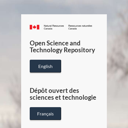
Canada.ca
/
Gouverneme
Open Science and
du
Technology Repository
Canada
English
Dépôt ouvert des
sciences et technologie
Français