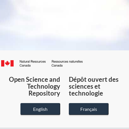
Canada.ca
/
Gouvernement
Open Science and
Dépôt ouvert des
du
Technology
sciences et
Canada
Repository
technologie
English
Français