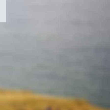
/
Symbole
du
gouvernement
du
Canada