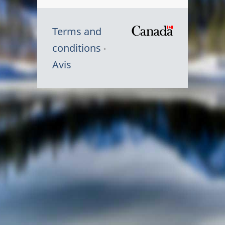
Terms and
/
conditions
Symbole
Avis
du
gouvernem
du
Canada