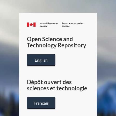
Canada.ca
/
Gouverneme
Open Science and
du
Technology Repository
Canada
English
Dépôt ouvert des
sciences et technologie
Français