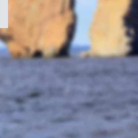
/
Symbole
du
gouvernement
du
Canada