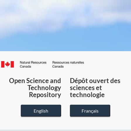
Canada.ca
/
Gouvernement
Open Science and
Dépôt ouvert des
du
Technology
sciences et
Canada
Repository
technologie
English
Français