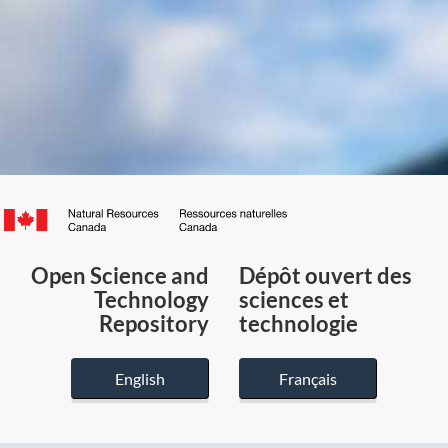
Canada.ca
/
Gouvernement
Open Science and
Dépôt ouvert des
du
Technology
sciences et
Canada
Repository
technologie
English
Français