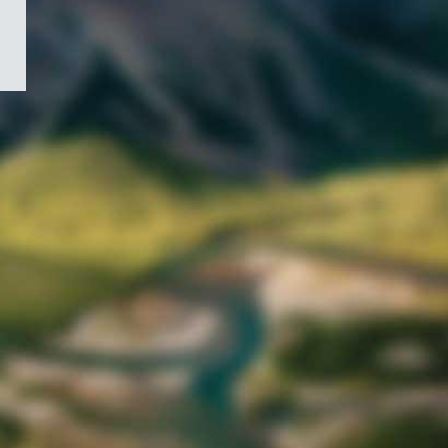
/
Symbole
du
gouvernement
du
Canada