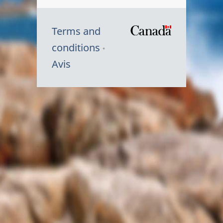
Terms and
/
conditions
Symbole
Avis
du
gouvernem
du
Canada