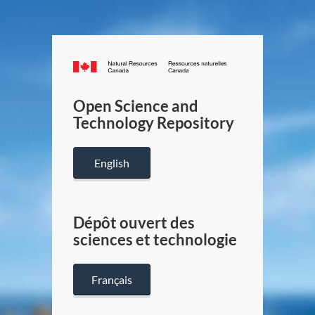
Canada.ca
/
Gouverneme
Open Science and
du
Technology Repository
Canada
English
Dépôt ouvert des
sciences et technologie
Français