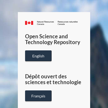
Canada.ca
/
Gouverneme
Open Science and
du
Technology Repository
Canada
English
Dépôt ouvert des
sciences et technologie
Français