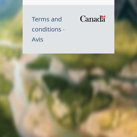
Terms and
/
conditions
Symbole
Avis
du
gouvernem
du
Canada