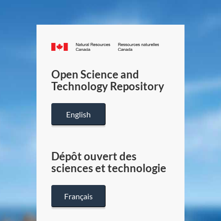
Canada.ca
/
Gouverneme
Open Science and
du
Technology Repository
Canada
English
Dépôt ouvert des
sciences et technologie
Français