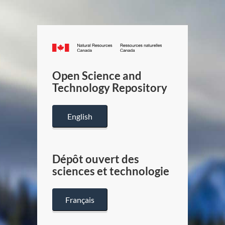
Canada.ca
/
Gouverneme
Open Science and
du
Technology Repository
Canada
English
Dépôt ouvert des
sciences et technologie
Français