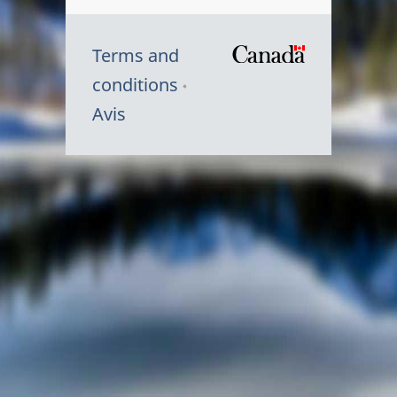
Terms and
/
conditions
Symbole
Avis
du
gouvernem
du
Canada