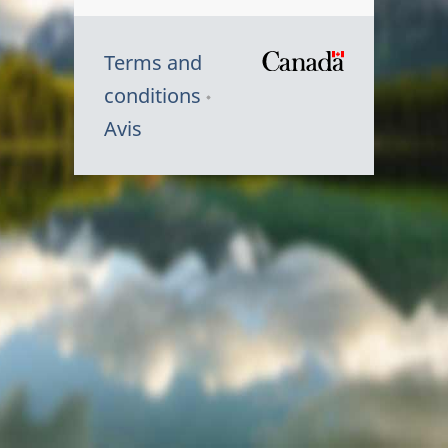
Terms and
/
conditions
Symbole
Avis
du
gouvernem
du
Canada