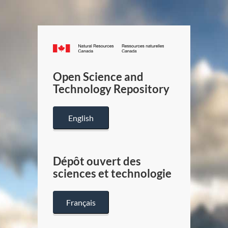
Canada.ca
/
Gouverneme
Open Science and
du
Technology Repository
Canada
English
Dépôt ouvert des
sciences et technologie
Français