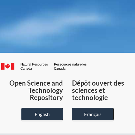
Canada.ca
/
Gouvernement
Open Science and
Dépôt ouvert des
du
Technology
sciences et
Canada
Repository
technologie
English
Français