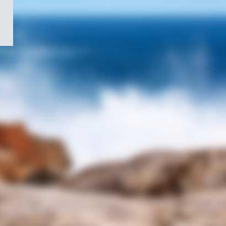
/
Symbole
du
gouvernement
du
Canada