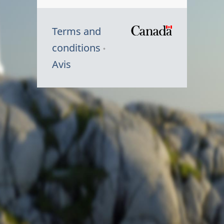
Terms and
/
conditions
Symbole
Avis
du
gouvernem
du
Canada