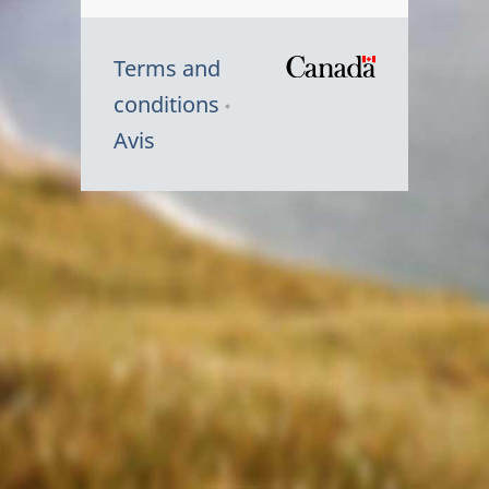
Terms and
/
conditions
Symbole
Avis
du
gouvernem
du
Canada