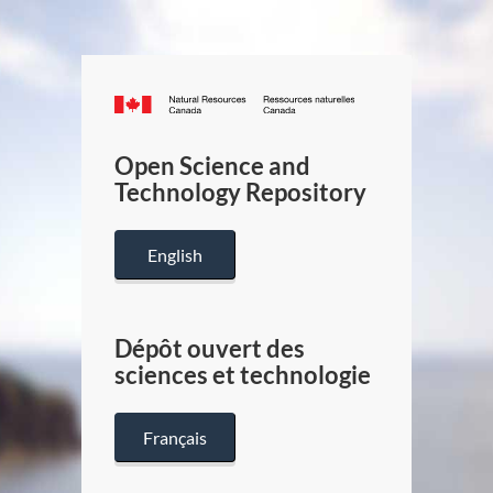
Canada.ca
/
Gouverneme
Open Science and
du
Technology Repository
Canada
English
Dépôt ouvert des
sciences et technologie
Français