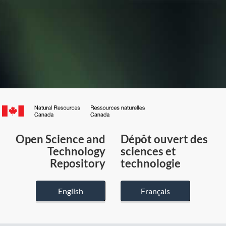
Canada.ca
/
Gouvernement
Open Science and
Dépôt ouvert des
du
Technology
sciences et
Canada
Repository
technologie
English
Français