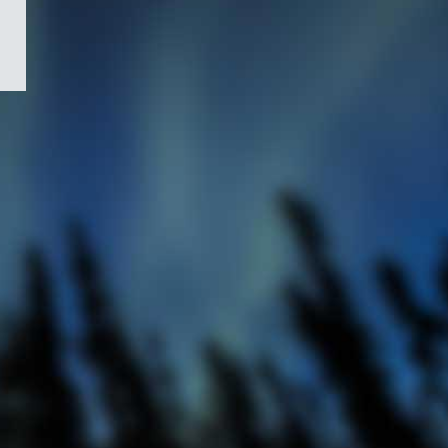
/
Symbole
du
gouvernement
du
Canada