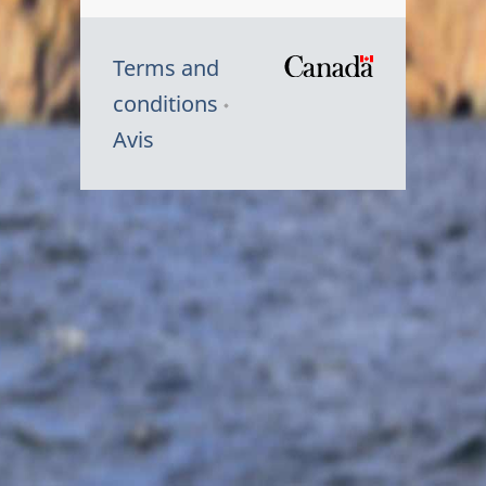
Terms and
/
conditions
Symbole
Avis
du
gouvernem
du
Canada