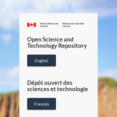
Canada.ca
/
Gouverneme
Open Science and
du
Technology Repository
Canada
English
Dépôt ouvert des
sciences et technologie
Français