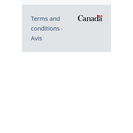
Terms and
/
conditions
Symbole
Avis
du
gouvernem
du
Canada