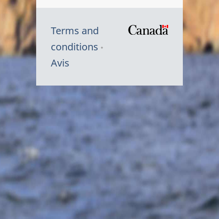
Terms and
/
conditions
Symbole
Avis
du
gouvernem
du
Canada