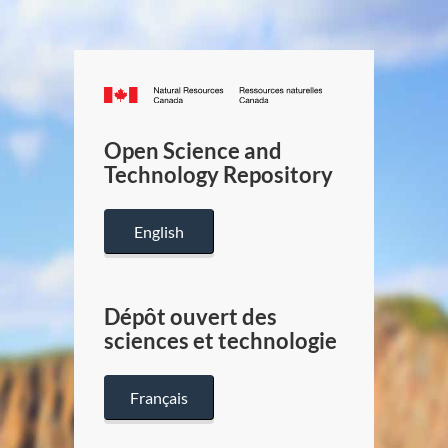
Canada.ca
/
Gouverneme
Open Science and
du
Technology Repository
Canada
English
Dépôt ouvert des
sciences et technologie
Français