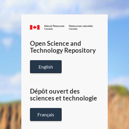
Canada.ca
/
Gouverneme
Open Science and
du
Technology Repository
Canada
English
Dépôt ouvert des
sciences et technologie
Français