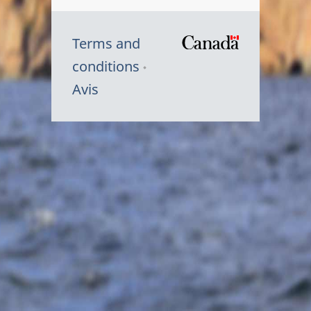
Terms and
/
conditions
Symbole
Avis
du
gouvernem
du
Canada