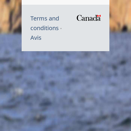
Terms and
/
conditions
Symbole
Avis
du
gouvernem
du
Canada