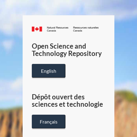
Canada.ca
/
Gouverneme
Open Science and
du
Technology Repository
Canada
English
Dépôt ouvert des
sciences et technologie
Français