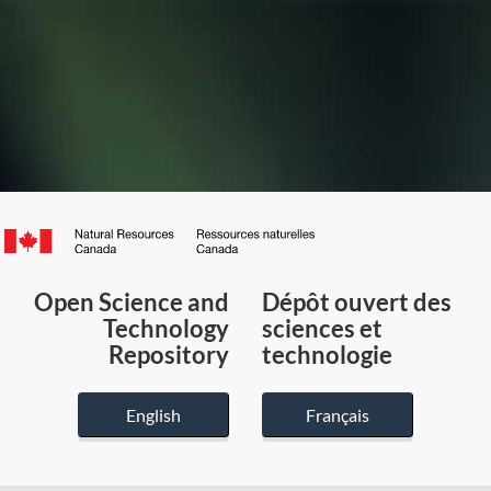
Canada.ca
/
Gouvernement
Open Science and
Dépôt ouvert des
du
Technology
sciences et
Canada
Repository
technologie
English
Français