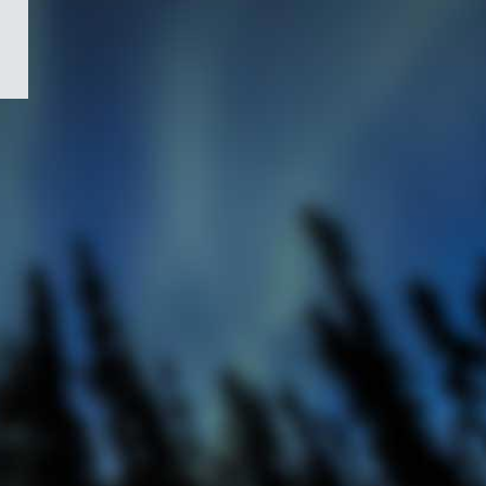
/
Symbole
du
gouvernement
du
Canada