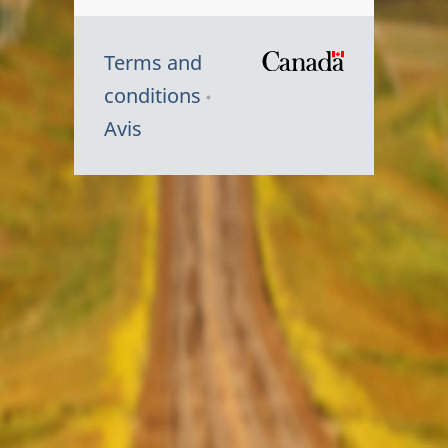
Terms and
/
conditions
Symbole
Avis
du
gouvernem
du
Canada