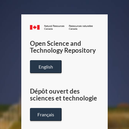
Canada.ca
/
Gouverneme
Open Science and
du
Technology Repository
Canada
English
Dépôt ouvert des
sciences et technologie
Français