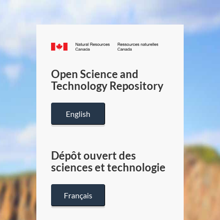
Canada.ca
/
Gouverneme
Open Science and
du
Technology Repository
Canada
English
Dépôt ouvert des
sciences et technologie
Français