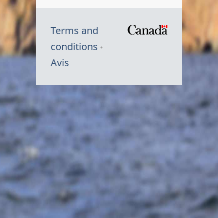
Terms and
/
conditions
Symbole
Avis
du
gouvernem
du
Canada