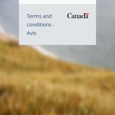
Terms and
/
conditions
Symbole
Avis
du
gouvernem
du
Canada