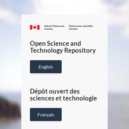
Canada.ca
/
Gouverneme
Open Science and
du
Technology Repository
Canada
English
Dépôt ouvert des
sciences et technologie
Français