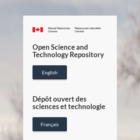
Canada.ca
/
Gouverneme
Open Science and
du
Technology Repository
Canada
English
Dépôt ouvert des
sciences et technologie
Français