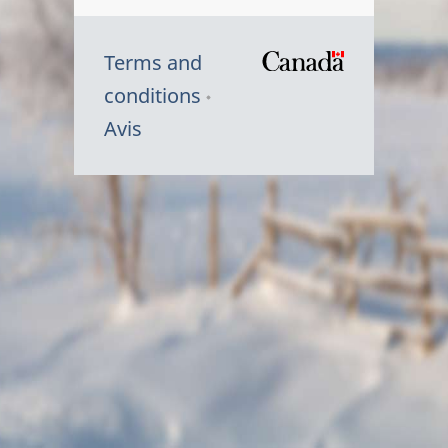
Terms and
/
conditions
Symbole
Avis
du
gouvernem
du
Canada