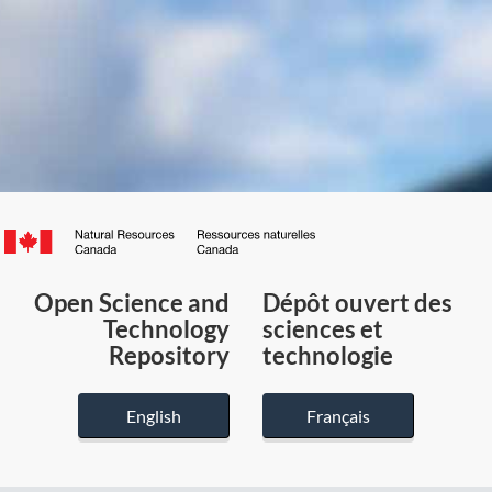
Canada.ca
/
Gouvernement
Open Science and
Dépôt ouvert des
du
Technology
sciences et
Canada
Repository
technologie
English
Français