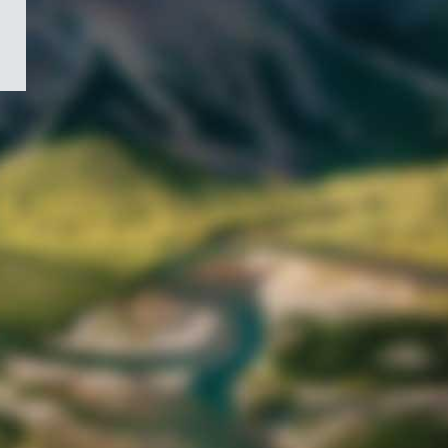
/
Symbole
du
gouvernement
du
Canada