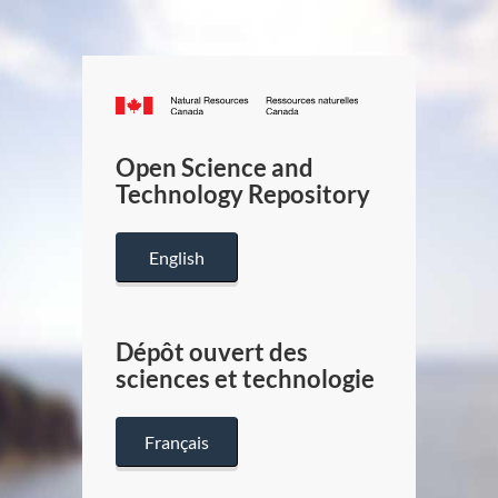
Canada.ca
/
Gouverneme
Open Science and
du
Technology Repository
Canada
English
Dépôt ouvert des
sciences et technologie
Français