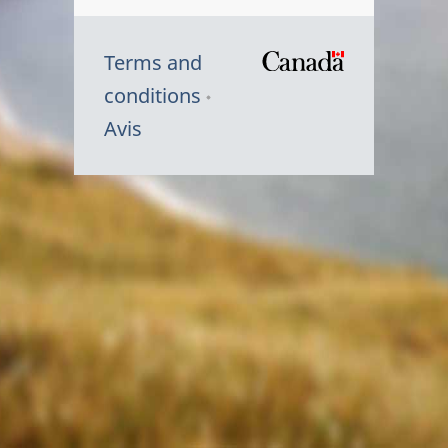
Terms and
/
conditions
Symbole
Avis
du
gouvernem
du
Canada