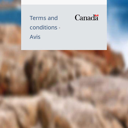
Terms and
/
conditions
Symbole
Avis
du
gouvernem
du
Canada