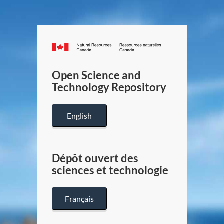
Canada.ca
/
Gouverneme
Open Science and
du
Technology Repository
Canada
English
Dépôt ouvert des
sciences et technologie
Français