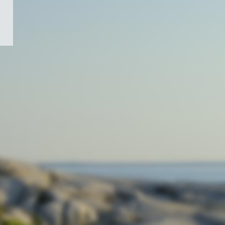
/
Symbole
du
gouvernement
du
Canada