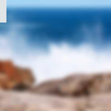
/
Symbole
du
gouvernement
du
Canada