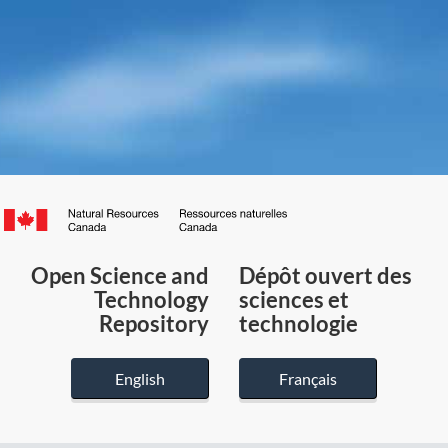
Canada.ca
/
Gouvernement
Open Science and
Dépôt ouvert des
du
Technology
sciences et
Canada
Repository
technologie
English
Français