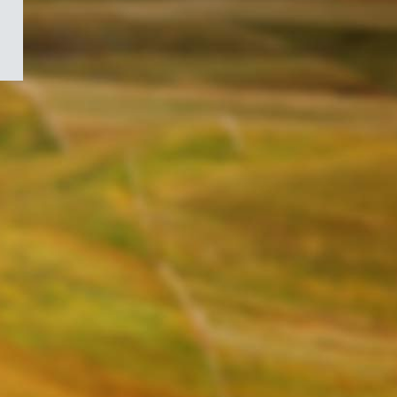
/
Symbole
du
gouvernement
du
Canada