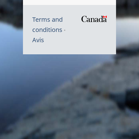
Terms and
/
conditions
Symbole
Avis
du
gouvernem
du
Canada