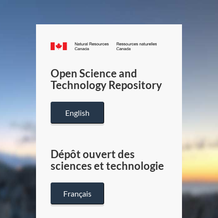
Canada.ca
/
Gouverneme
Open Science and
du
Technology Repository
Canada
English
Dépôt ouvert des
sciences et technologie
Français