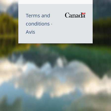
Terms and
/
conditions
Symbole
Avis
du
gouvernem
du
Canada