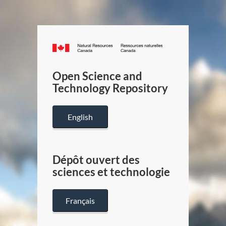
Canada.ca
/
Gouverneme
Open Science and
du
Technology Repository
Canada
English
Dépôt ouvert des
sciences et technologie
Français