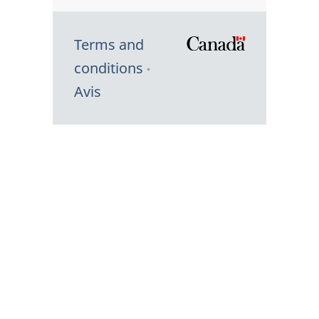
Terms and
/
conditions
Symbole
Avis
du
gouvernem
du
Canada