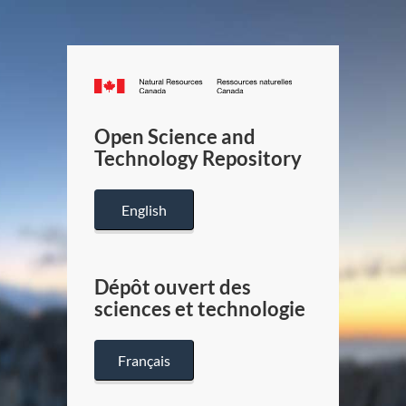
Canada.ca
/
Gouverneme
Open Science and
du
Technology Repository
Canada
English
Dépôt ouvert des
sciences et technologie
Français