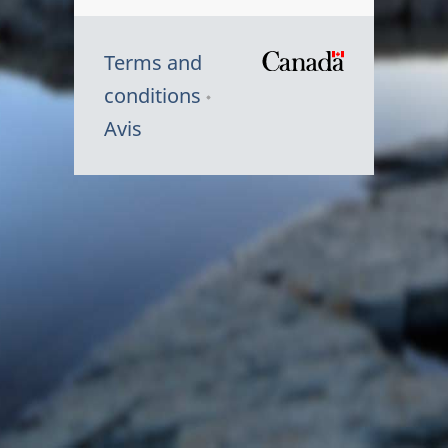
Terms and
/
conditions
Symbole
Avis
du
gouvernem
du
Canada