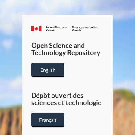
Canada.ca
/
Gouverneme
Open Science and
du
Technology Repository
Canada
English
Dépôt ouvert des
sciences et technologie
Français