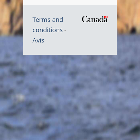
Terms and
/
conditions
Symbole
Avis
du
gouvernem
du
Canada