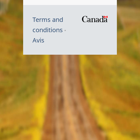
Terms and
/
conditions
Symbole
Avis
du
gouvernem
du
Canada