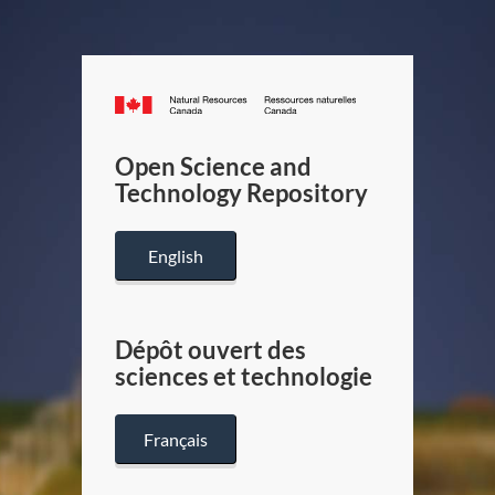
Canada.ca
/
Gouverneme
Open Science and
du
Technology Repository
Canada
English
Dépôt ouvert des
sciences et technologie
Français