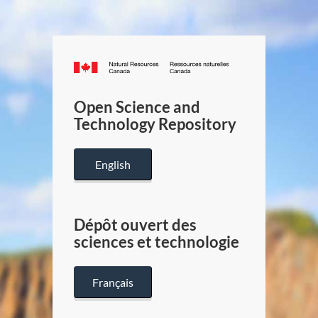
Canada.ca
/
Gouverneme
Open Science and
du
Technology Repository
Canada
English
Dépôt ouvert des
sciences et technologie
Français