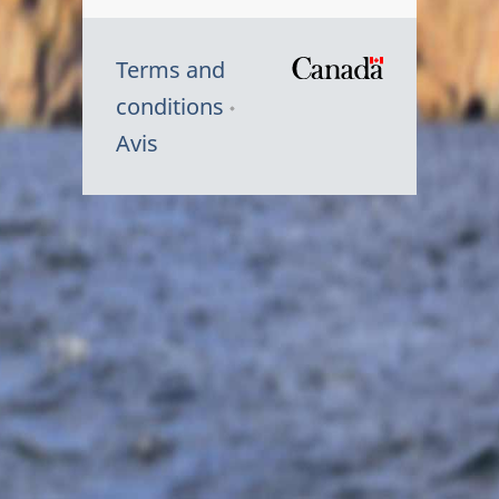
Terms and
/
conditions
Symbole
Avis
du
gouvernem
du
Canada