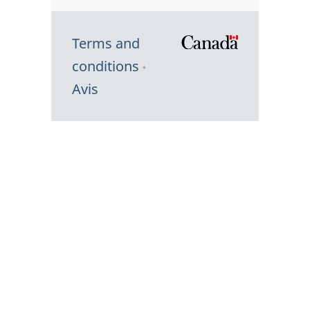
Terms and
/
conditions
Symbole
Avis
du
gouvernem
du
Canada