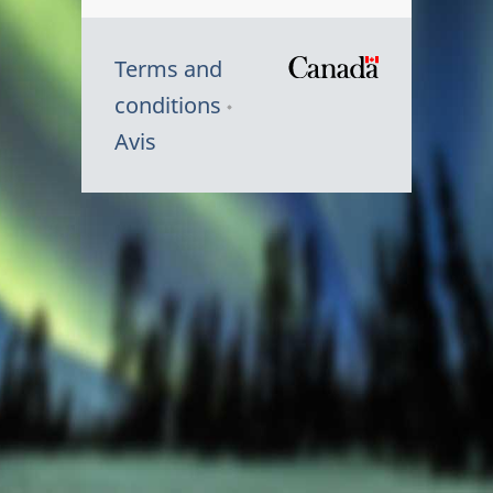
Terms and
/
conditions
Symbole
Avis
du
gouvernem
du
Canada