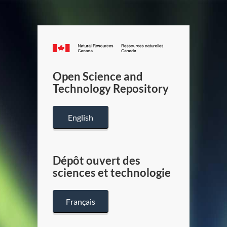
Canada.ca
/
Gouverneme
Open Science and
du
Technology Repository
Canada
English
Dépôt ouvert des
sciences et technologie
Français