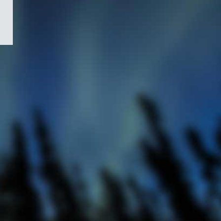
/
Symbole
du
gouvernement
du
Canada