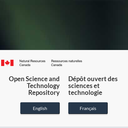
Canada.ca
/
Gouvernement
Open Science and
Dépôt ouvert des
du
Technology
sciences et
Canada
Repository
technologie
English
Français