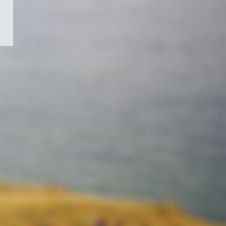
/
Symbole
du
gouvernement
du
Canada