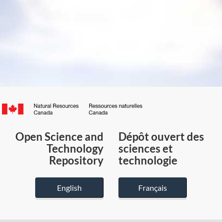
Canada.ca
/
Gouvernement
Open Science and
Dépôt ouvert des
du
Technology
sciences et
Canada
Repository
technologie
English
Français