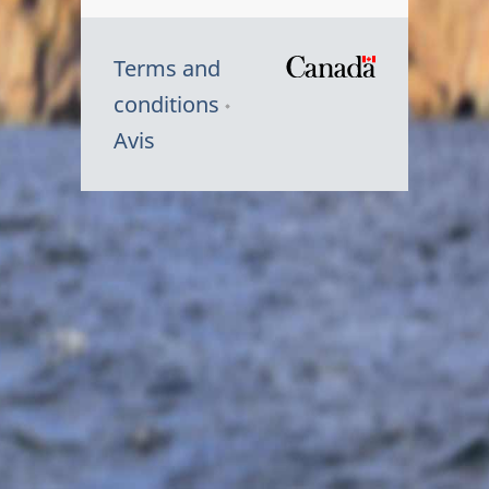
Terms and
/
conditions
Symbole
Avis
du
gouvernem
du
Canada