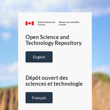
Canada.ca
/
Gouverneme
Open Science and
du
Technology Repository
Canada
English
Dépôt ouvert des
sciences et technologie
Français